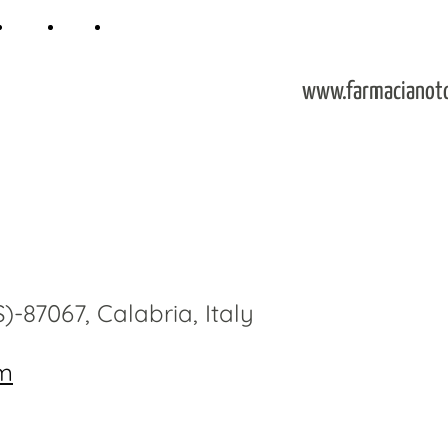
y
Turni
Blog
Dove Siamo e Contatti
www.farmacianot
-87067, Calabria, Italy
om