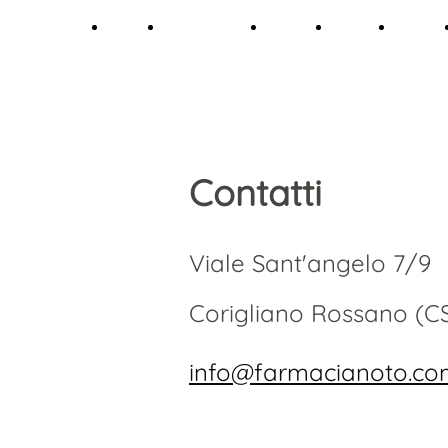
Home
La Farmacia
Reparti
Servizi
Galler
Contatti
Viale Sant'angelo 7/9
Corigliano Rossano (CS)
info@farmacianoto.c